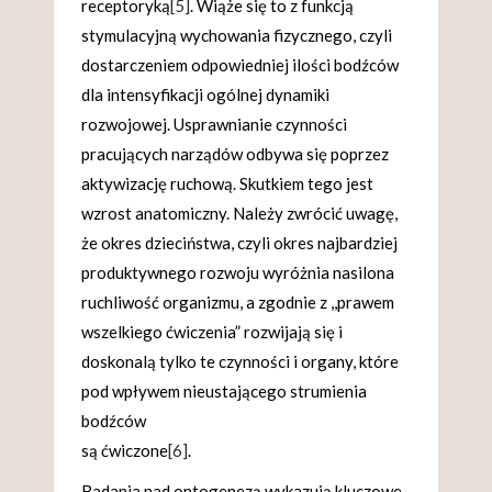
receptoryką
[5]
. Wiąże się to z funkcją
stymulacyjną wychowania fizycznego, czyli
dostarczeniem odpowiedniej ilości bodźców
dla intensyfikacji ogólnej dynamiki
rozwojowej. Usprawnianie czynności
pracujących narządów odbywa się poprzez
aktywizację ruchową. Skutkiem tego jest
wzrost anatomiczny. Należy zwrócić uwagę,
że okres dzieciństwa, czyli okres najbardziej
produktywnego rozwoju wyróżnia nasilona
ruchliwość organizmu, a zgodnie z ,,prawem
wszelkiego ćwiczenia” rozwijają się i
doskonalą tylko te czynności i organy, które
pod wpływem nieustającego strumienia
bodźców
są ćwiczone
[6]
.
Badania nad ontogenezą wykazują kluczowe