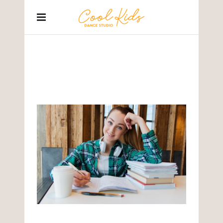
BLOG
Home
/
Bez kategorii
/
Rola tańca w realizacji celów wychowania
fizycznego