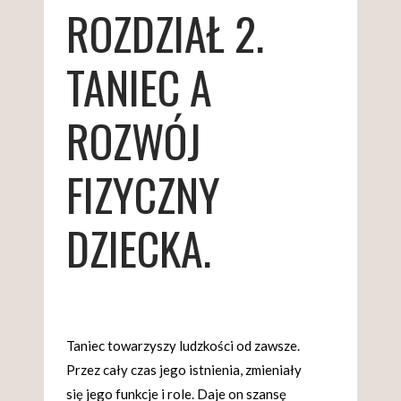
ROZDZIAŁ 2.
TANIEC A
ROZWÓJ
FIZYCZNY
DZIECKA.
Taniec towarzyszy ludzkości od zawsze.
Przez cały czas jego istnienia, zmieniały
się jego funkcje i role. Daje on szansę