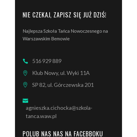
NIE CZEKAJ, ZAPISZ SIĘ JUŻ DZIŚ!
Najlepsza Szkoła Tańca Nowoczesnego na
Warszawskim Bemowie
516 929 889
Klub Nowy, ul. Wyki 11A
SP 82, ul. Górczewska 201
agnieszka.cichocka@szkola-
tanca.waw.pl
POLUB NAS NAS NA FACEBBOKU