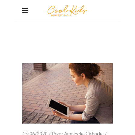
CZERWIEC 2020
Home
/
2020
/
czerwiec
15/06/2020
Przez
Agnieszka Cichocka