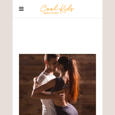
BLOG
Home
/
Bez kategorii
/
Cechy dobrego instruktora tańca