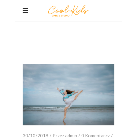
PAŹDZIERNIK 2018
Home
/
2018
/
październik
30/10/2018
Przez
admin
0 Komentarzy